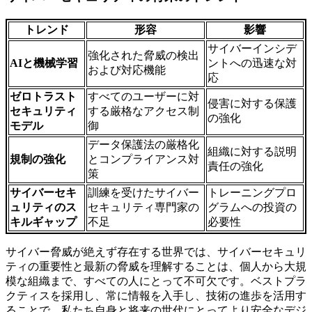
トレンド
形容
影響
サイバーインシデ
強化された脅威の検出
AI
と機械学習
ントへの迅速な対
および対応機能
応
ゼロトラスト
すべてのユーザーに対
侵害に対する保護
セキュリティ
する厳格なアクセス制
の強化
モデル
御
データ保護法の厳格化
組織に対する説明
規制の強化
とコンプライアンス対
責任の強化
策
サイバーセキ
訓練を受けたサイバー
トレーニングプロ
ュリティのス
セキュリティ専門家の
グラムへの投資の
キルギャップ
不足
必要性
サイバー脅威が絶えず存在する世界では、サイバーセキュリ
ティの重要性と最新の脅威を理解することは、個人から大規
模な組織まで、すべての人にとって不可欠です。ベストプラ
クティスを採用し、常に情報を入手し、技術の進歩を活用す
ることで、私たち自身と将来の世代にとってより安全なデジ