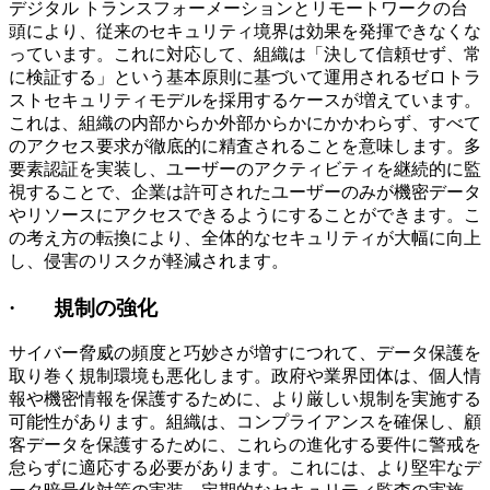
デジタル トランスフォーメーションとリモートワークの台
頭により、従来のセキュリティ境界は効果を発揮できなくな
っています。これに対応して、組織は「決して信頼せず、常
に検証する」という基本原則に基づいて運用されるゼロトラ
ストセキュリティモデルを採用するケースが増えています。
これは、組織の内部からか外部からかにかかわらず、すべて
のアクセス要求が徹底的に精査されることを意味します。多
要素認証を実装し、ユーザーのアクティビティを継続的に監
視することで、企業は許可されたユーザーのみが機密データ
やリソースにアクセスできるようにすることができます。こ
の考え方の転換により、全体的なセキュリティが大幅に向上
し、侵害のリスクが軽減されます。
· 規制の強化
サイバー脅威の頻度と巧妙さが増すにつれて、データ保護を
取り巻く規制環境も悪化します。政府や業界団体は、個人情
報や機密情報を保護するために、より厳しい規制を実施する
可能性があります。組織は、コンプライアンスを確保し、顧
客データを保護するために、これらの進化する要件に警戒を
怠らずに適応する必要があります。これには、より堅牢なデ