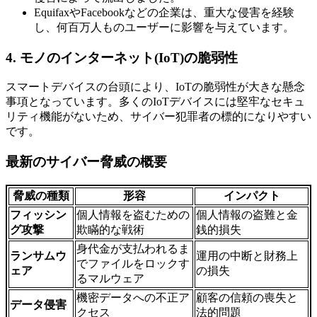
EquifaxやFacebookなどの企業は、重大な侵害を経験
し、何百万人ものユーザーに影響を与えています。
4.
モノのインターネット
(IoT)
の脆弱性
スマートデバイスの台頭により、IoTの脆弱性が大きな懸念
事項となっています。多くのIoTデバイスには堅牢なセキュ
リティ機能がないため、サイバー犯罪者の標的になりやすい
です。
最新のサイバー脅威の概要
脅威の種類
形容
インパクト
フィッシン
個人情報を盗むための
個人情報の盗難と金
グ攻撃
欺瞞的な戦術
銭的損失
身代金が支払われるま
ランサムウ
運用の中断と財務上
でファイルをロックす
ェア
の損失
るマルウェア
機密データへの不正ア
顧客の信頼の喪失と
データ侵害
クセス
法的問題