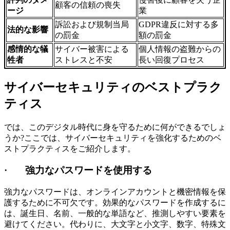
顧客の信頼の喪失
ージ
業
訴訟および規制当局
GDPR違反に対する多
法的な影響
の罰金
額の罰金
感情的な犠
サイバー被害による
個人情報の盗難からの
牲者
ストレスと不安
長い回復プロセス
サイバーセキュリティのベストプラク
ティス
では、このデジタル時代に身を守るために何ができるでしょ
うか?ここでは、サイバーセキュリティを強化するためのベ
ストプラクティスをご紹介します。
·
強力なパスワードを使用する
強力なパスワードは、オンラインアカウントと機密情報を保
護するために不可欠です。効果的なパスワードを作成するに
は、誕生日、名前、一般的な単語など、推測しやすい要素を
避けてください。代わりに、大文字と小文字、数字、特殊文