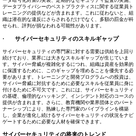
ータ暗号化対策の実装、定期的なセキュリティ監査の実施、
データプライバシーのベストプラクティスに関する従業員ト
レーニングの提供などが含まれます。これに従わないと、組
織は潜在的な違反にさらされるだけでなく、多額の罰金が科
せられ、評判が損なわれる可能性があります。
· サイバーセキュリティのスキルギャップ
サイバーセキュリティの専門家に対する需要は供給を上回り
続けており、業界には大きなスキルギャップが生じていま
す。サイバー脅威が複雑化するにつれ、組織は資産を効果的
に保護するために、このギャップを埋めることを優先する必
要があります。トレーニングと開発プログラムへの投資は、
サイバー脅威に対抗するために必要なスキルを従業員に身に
付けるために不可欠です。これには、サイバーセキュリティ
の基礎、倫理的なハッキング、インシデント対応のコースの
提供が含まれます。さらに、教育機関や業界団体とのパート
ナーシップにより、熟練した専門家のパイプラインを構築
し、企業が進化し続けるサイバーセキュリティの状況をナビ
ゲートするために必要な人材を確保できます。
サイバーセキュリティの将来のトレンド