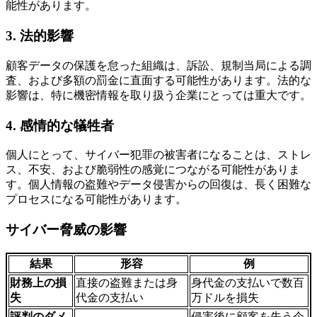
能性があります。
3.
法的影響
顧客データの保護を怠った組織は、訴訟、規制当局による調
査、および多額の罰金に直面する可能性があります。法的な
影響は、特に機密情報を取り扱う企業にとっては重大です。
4.
感情的な犠牲者
個人にとって、サイバー犯罪の被害者になることは、ストレ
ス、不安、および脆弱性の感覚につながる可能性がありま
す。個人情報の盗難やデータ侵害からの回復は、長く困難な
プロセスになる可能性があります。
サイバー脅威の影響
結果
形容
例
財務上の損
直接の盗難または身
身代金の支払いで数百
失
代金の支払い
万ドルを損失
評判のダメ
侵害後に顧客を失う企