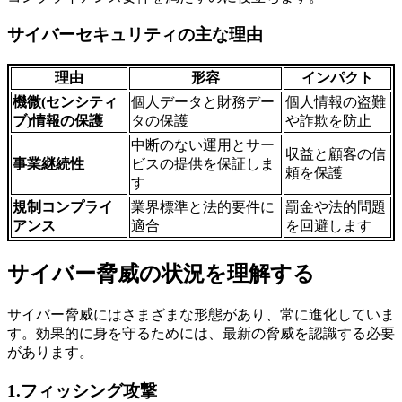
サイバーセキュリティの主な理由
理由
形容
インパクト
機微
(
センシティ
個人データと財務デー
個人情報の盗難
ブ
)
情報の保護
タの保護
や詐欺を防止
中断のない運用とサー
収益と顧客の信
事業継続性
ビスの提供を保証しま
頼を保護
す
規制コンプライ
業界標準と法的要件に
罰金や法的問題
アンス
適合
を回避します
サイバー脅威の状況を理解する
サイバー脅威にはさまざまな形態があり、常に進化していま
す。効果的に身を守るためには、最新の脅威を認識する必要
があります。
1.
フィッシング攻撃