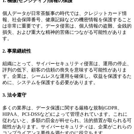
1.
機微
(
センシティブ
)
情報の保護
個人データが日常茶飯事の時代では、クレジットカード情
報、社会保障番号、健康記録などの機密情報を保護すること
は非常に重要です。データ侵害は、個人情報の盗難、金銭的
損失、および重大な精神的苦痛につながる可能性がありま
す。
2.
事業継続性
組織にとって、サイバーセキュリティ侵害は、運用の停止、
評判の低下、顧客の信頼の喪失を意味する可能性がありま
す。企業は、シームレスな運用を確保し、収益を保護するた
めに、システムを保護する必要があります。
3.
法令遵守
多くの業界は、データ保護に関する厳格な規制(GDPR、
HIPAA、PCI-DSSなど)によって管理されています。これに
従わないと、多額の罰金が科せられ、法的措置が取られる可
能性があります。サイバーセキュリティは、企業がこれらの
コンプライアンス要件を満たすのに役立ちます。