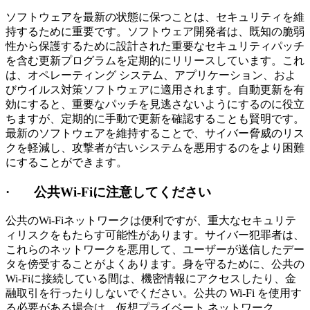
ソフトウェアを最新の状態に保つことは、セキュリティを維
持するために重要です。ソフトウェア開発者は、既知の脆弱
性から保護するために設計された重要なセキュリティパッチ
を含む更新プログラムを定期的にリリースしています。これ
は、オペレーティング システム、アプリケーション、およ
びウイルス対策ソフトウェアに適用されます。自動更新を有
効にすると、重要なパッチを見逃さないようにするのに役立
ちますが、定期的に手動で更新を確認することも賢明です。
最新のソフトウェアを維持することで、サイバー脅威のリス
クを軽減し、攻撃者が古いシステムを悪用するのをより困難
にすることができます。
· 公共Wi-Fiに注意してください
公共のWi-Fiネットワークは便利ですが、重大なセキュリテ
ィリスクをもたらす可能性があります。サイバー犯罪者は、
これらのネットワークを悪用して、ユーザーが送信したデー
タを傍受することがよくあります。身を守るために、公共の
Wi-Fiに接続している間は、機密情報にアクセスしたり、金
融取引を行ったりしないでください。公共の Wi-Fi を使用す
る必要がある場合は、仮想プライベート ネットワーク