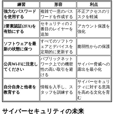
練習
形容
利点
強力なパスワード
複雑で一意のパス
不正アクセスのリ
を使用する
ワードを作成する
スクを軽減
セキュリティの 2
2
要素認証
(2FA)
を
アカウント保護を
番目のレイヤーを
有効にする
強化
追加
すべてのソフトウ
ソフトウェアを最
ェアとデバイスを
脆弱性からの保護
新の状態に保つ
定期的に更新する
パブリックネット
公共
Wi-Fi
に注意し
ワーク上での機密
サイバー脅威への
てください
性の高い取引を避
露出を最小化
ける
サイバーセキュリ
自分自身と他者を
情報を入手し、ス
ティに対する意識
教育する
タッフを訓練する
を高める文化を育
む
サイバーセキュリティの未来